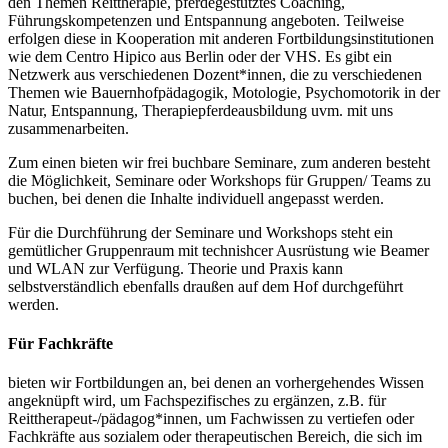
den Themen Reittherapie, pferdegestütztes Coaching,
Führungskompetenzen und Entspannung angeboten. Teilweise
erfolgen diese in Kooperation mit anderen Fortbildungsinstitutionen
wie dem Centro Hipico aus Berlin oder der VHS. Es gibt ein
Netzwerk aus verschiedenen Dozent*innen, die zu verschiedenen
Themen wie Bauernhofpädagogik, Motologie, Psychomotorik in der
Natur, Entspannung, Therapiepferdeausbildung uvm. mit uns
zusammenarbeiten.
Zum einen bieten wir frei buchbare Seminare, zum anderen besteht
die Möglichkeit, Seminare oder Workshops für Gruppen/ Teams zu
buchen, bei denen die Inhalte individuell angepasst werden.
Für die Durchführung der Seminare und Workshops steht ein
gemütlicher Gruppenraum mit technishcer Ausrüstung wie Beamer
und WLAN zur Verfügung. Theorie und Praxis kann
selbstverständlich ebenfalls draußen auf dem Hof durchgeführt
werden.
Für Fachkräfte
bieten wir Fortbildungen an, bei denen an vorhergehendes Wissen
angeknüpft wird, um Fachspezifisches zu ergänzen, z.B. für
Reittherapeut-/pädagog*innen, um Fachwissen zu vertiefen oder
Fachkräfte aus sozialem oder therapeutischen Bereich, die sich im