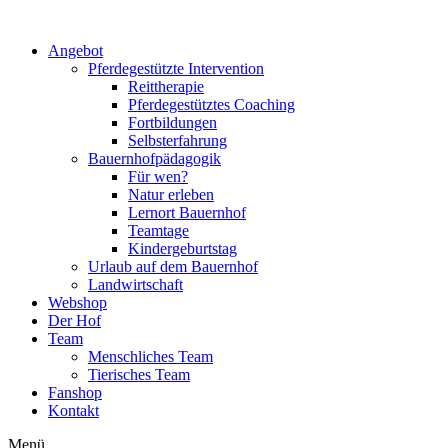
Zum
Inhalt
Angebot
wechseln
Pferdegestützte Intervention
Reittherapie
Pferdegestütztes Coaching
Fortbildungen
Selbsterfahrung
Bauernhofpädagogik
Für wen?
Natur erleben
Lernort Bauernhof
Teamtage
Kindergeburtstag
Urlaub auf dem Bauernhof
Landwirtschaft
Webshop
Der Hof
Team
Menschliches Team
Tierisches Team
Fanshop
Kontakt
Menü